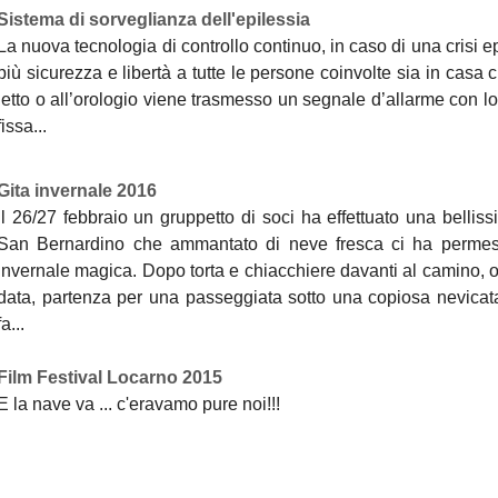
Sistema di sorveglianza dell'epilessia
La nuova tecnologia di controllo continuo, in caso di una crisi ep
più sicurezza e libertà a tutte le persone coinvolte sia in casa c
letto o all’orologio viene trasmesso un segnale d’allarme con 
fissa...
Gita invernale 2016
Il 26/27 febbraio un gruppetto di soci ha effettuato una belli
San Bernardino che ammantato di neve fresca ci ha permess
invernale magica. Dopo torta e chiacchiere davanti al camino, os
data, partenza per una passeggiata sotto una copiosa nevicat
fa...
Film Festival Locarno 2015
E la nave va ... c'eravamo pure noi!!!