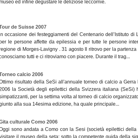
museo ed infine degustare le deliziose leccornie.
Tour de Suisse 2007
In occasione dei festeggiamenti del Centenario dell’Istituto di
per le persone affette da epilessia e per tutte le persone inter
regione di Morges-Lavigny . 31 agosto Il ritrovo per la partenza 
conosciamo tutti e ci ritroviamo con piacere. Durante il trag...
Torneo calcio 2006
Ottimo risultato della SeSi all'annuale torneo di calcio a Ger
2006 la Società degli epilettici della Svizzera italiana (SeSi) 
simpatizzanti, per la settima volta al torneo di calcio organizz
giunto alla sua 14esima edizione, ha quale principale...
Gita culturale Como 2006
Oggi sono andata a Como con la Sesi (società epilettici della 
visitare il museo della seta; sotto la competente guida della sign