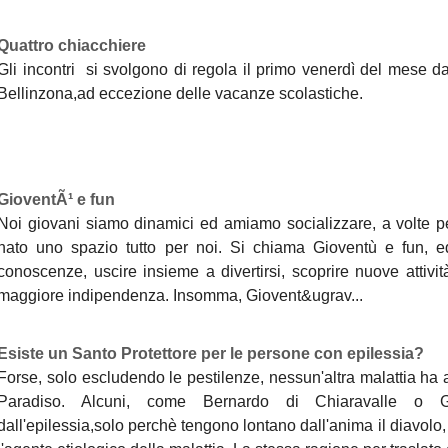
Quattro chiacchiere
Gli incontri si svolgono di regola il primo venerdì del mese da
Bellinzona,ad eccezione delle vacanze scolastiche.
GioventÃ¹ e fun
Noi giovani siamo dinamici ed amiamo socializzare, a volte per
nato uno spazio tutto per noi. Si chiama Gioventù e fun, 
conoscenze, uscire insieme a divertirsi, scoprire nuove attivi
maggiore indipendenza. Insomma, Giovent&ugrav...
Esiste un Santo Protettore per le persone con epilessia?
Forse, solo escludendo le pestilenze, nessun'altra malattia ha a
Paradiso. Alcuni, come Bernardo di Chiaravalle o Gi
dall'epilessia,solo perchè tengono lontano dall'anima il diavol