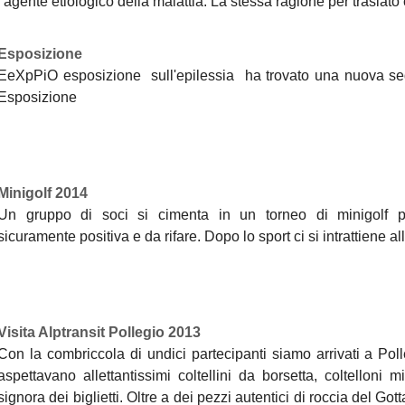
l'agente etiologico della malattia. La stessa ragione per traslato 
Esposizione
EeXpPiO esposizione sull'epilessia ha trovato una nuova sede
Esposizione
Minigolf 2014
Un gruppo di soci si cimenta in un torneo di minigolf p
sicuramente positiva e da rifare. Dopo lo sport ci si intrattiene a
Visita Alptransit Pollegio 2013
Con la combriccola di undici partecipanti siamo arrivati a Pol
aspettavano allettantissimi coltellini da borsetta, coltelloni m
signora dei biglietti. Oltre a dei pezzi autentici di roccia del G