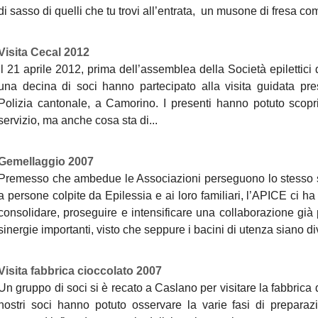
di sasso di quelli che tu trovi all’entrata, un musone di fresa com
Visita Cecal 2012
Il 21 aprile 2012, prima dell’assemblea della Società epilettici d
una decina di soci hanno partecipato alla visita guidata pre
Polizia cantonale, a Camorino. I presenti hanno potuto scopri
servizio, ma anche cosa sta di...
Gemellaggio 2007
Premesso che ambedue le Associazioni perseguono lo stesso sc
a persone colpite da Epilessia e ai loro familiari, l’APICE ci h
consolidare, proseguire e intensificare una collaborazione già 
sinergie importanti, visto che seppure i bacini di utenza siano div
Visita fabbrica cioccolato 2007
Un gruppo di soci si è recato a Caslano per visitare la fabbrica
nostri soci hanno potuto osservare la varie fasi di preparaz