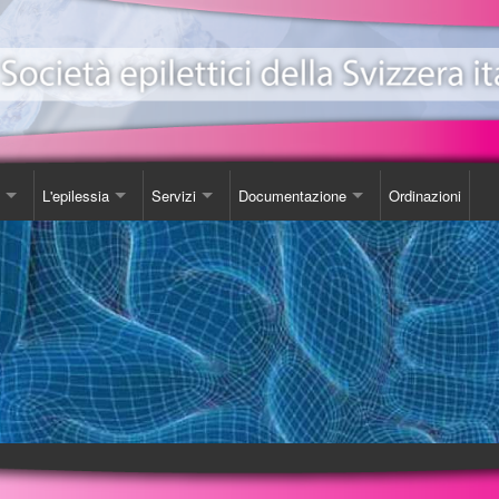
L'epilessia
Servizi
Documentazione
Ordinazioni
ionale Epilessia
nicazioni
Come Comportarsi
Consulenza
Libro
e
da
Luoghi d'incontro
Studi
one EeXpPiO
izione sull'epilessia
Biblioteca
DVD
a'
Videoteca
Opuscoli
Carta SOS
Ordinazioni