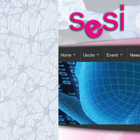
Home
Uscite
Eventi
News
Contatti
Corso Soggiorno
Giornata Inter-Naz
Comu
Chi Siamo
Gita Autunnale
Corsi e conferenz
Agen
Comitato
Incontri in Piscina
Video Presentazi
Espos
Tassa Sociale
Altro
Sensibilizzazione
Novit
Statuto
Teatro
Links