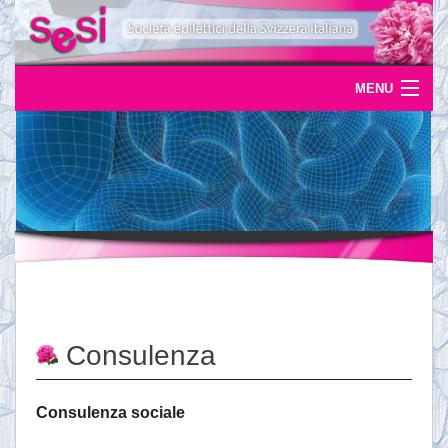
MENU
Home
Uscite
Eventi
News
L'epilessia
Consulenza
Servizi
Documentazione
Consulenza sociale
Ordinazioni