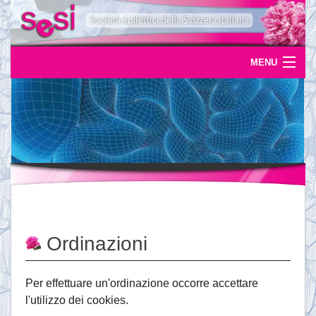
MENU
Home
Uscite
Eventi
News
L'epilessia
Ordinazioni
Servizi
Documentazione
Per effettuare un'ordinazione occorre accettare
l'utilizzo dei cookies.
Ordinazioni