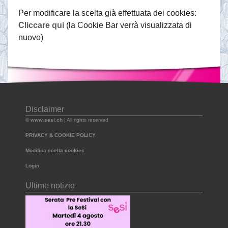
Per modificare la scelta già effettuata dei cookies:
Cliccare qui
(la Cookie Bar verrà visualizzata di
nuovo)
Disclaimer
©
www.sesi.ch
| All rights reserved
PRIVACY & COOKIE POLICY
Modifica scelta cookies
Login
Ultime notizie