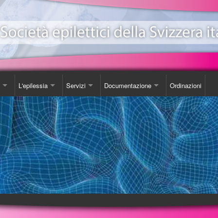
L'epilessia
Servizi
Documentazione
Ordinazioni
ionale Epilessia
nicazioni
Come Comportarsi
Consulenza
Libro
e
da
Luoghi d'incontro
Studi
one EeXpPiO
izione sull'epilessia
Biblioteca
DVD
a'
Videoteca
Opuscoli
Carta SOS
Ordinazioni