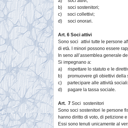
a) soci attivi;
b) soci sostenitori;
c) soci collettivi;
d) soci onorari.
Art.
6 Soci attivi
Sono soci attivi tutte le persone a
di età. I minori possono essere rap
In seno all’assemblea generale dei s
Si impegnano a:
a) rispettare lo statuto e le diretti
b) promuovere gli obiettivi della so
c) partecipare alle attività sociali
d) pagare la tassa sociale.
Art. 7
Soci sostenitori
Sono soci sostenitori le persone fi
hanno diritto di voto, di petizione e 
Essi sono tenuti unicamente al ver