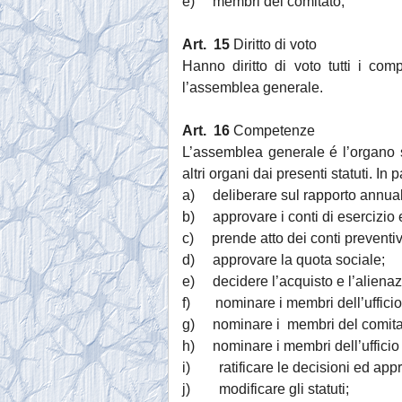
e) membri del comitato;
Art. 15
Diritto di voto
Hanno diritto di voto tutti i co
l’assemblea generale.
Art. 16
Competenze
L’assemblea generale é l’organo 
altri organi dai presenti statuti. In
a) deliberare sul rapporto annuale
b) approvare i conti di esercizio e 
c) prende atto dei conti preventiv
d) approvare la quota sociale;
e) decidere l’acquisto e l’alienaz
f) nominare i membri dell’ufficio
g) nominare i membri del comita
h) nominare i membri dell’ufficio 
i) ratificare le decisioni ed appr
j) modificare gli statuti;