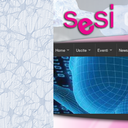
Home
Uscite
Eventi
News
Contatti
Corso Soggiorno
Giornata Inter-Naz
Comu
Chi Siamo
Gita Autunnale
Corsi e conferenz
Agen
Comitato
Incontri in Piscina
Video Presentazi
Espos
Tassa Sociale
Altro
Sensibilizzazione
Novit
Statuto
Teatro
Links