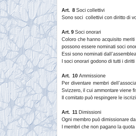
Art. 8
Soci collettivi
Sono soci collettivi con diritto di v
Art. 9
Soci onorari
Coloro che hanno acquisito meriti 
possono essere nominati soci onor
Essi sono nominati dall’assemblea g
I soci onorari godono di tutti i diri
Art. 10
Ammissione
Per diventare membri dell’associa
Svizzero, il cui ammontare viene fi
Il comitato può respingere le iscriz
Art. 11
Dimissioni
Ogni membro può dimissionare dall’
I membri che non pagano la quota s