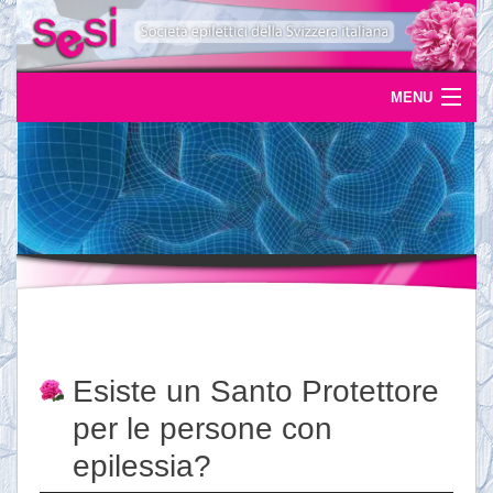
MENU
Home
Uscite
Eventi
News
L'epilessia
Esiste un Santo Protettore
Servizi
per le persone con
Documentazione
epilessia?
Ordinazioni