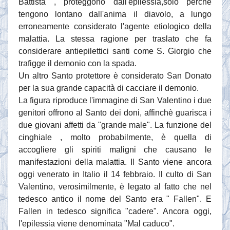
Battista , proteggono dall'epilessia,solo perchè
tengono lontano dall'anima il diavolo, a lungo
erroneamente considerato l'agente etiologico della
malattia. La stessa ragione per traslato che fa
considerare antiepilettici santi come S. Giorgio che
trafigge il demonio con la spada.
Un altro Santo protettore è considerato San Donato
per la sua grande capacità di cacciare il demonio.
La figura riproduce l'immagine di San Valentino i due
genitori offrono al Santo dei doni, affinchè guarisca i
due giovani affetti da "grande male". La funzione del
cinghiale , molto probabilmente, è quella di
accogliere gli spiriti maligni che causano le
manifestazioni della malattia. Il Santo viene ancora
oggi venerato in Italio il 14 febbraio. Il culto di San
Valentino, verosimilmente, è legato al fatto che nel
tedesco antico il nome del Santo era " Fallen". E
Fallen in tedesco significa "cadere". Ancora oggi,
l'epilessia viene denominata "Mal caduco".