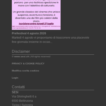
Prefestival 4 agosto 2026
Martedì 4 agosto vi proponiamo di trascorrere una piacevole
fine giornata insieme in occas...
Disclaimer
©
www.sesi.ch
| All rights reserved
PRIVACY & COOKIE POLICY
Modifica scelta cookies
Login
Contatti
SESI
Via Ghiringhelli 6 a
6500 Bellinzona
Ticino | Svizzera