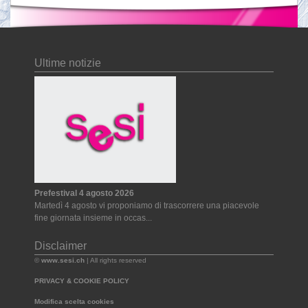
Ultime notizie
Prefestival 4 agosto 2026
Martedì 4 agosto vi proponiamo di trascorrere una piacevole
fine giornata insieme in occas...
Disclaimer
©
www.sesi.ch
| All rights reserved
PRIVACY & COOKIE POLICY
Modifica scelta cookies