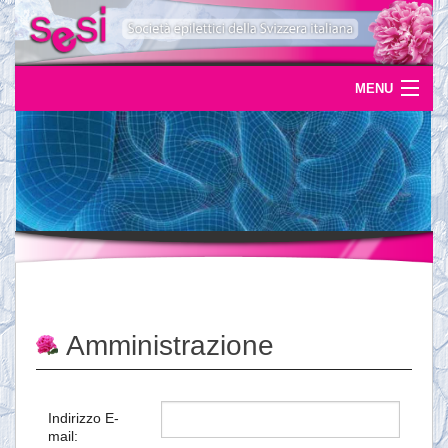
MENU
Home
Uscite
Eventi
News
L'epilessia
Amministrazione
Servizi
Documentazione
Indirizzo E-
mail:
Ordinazioni