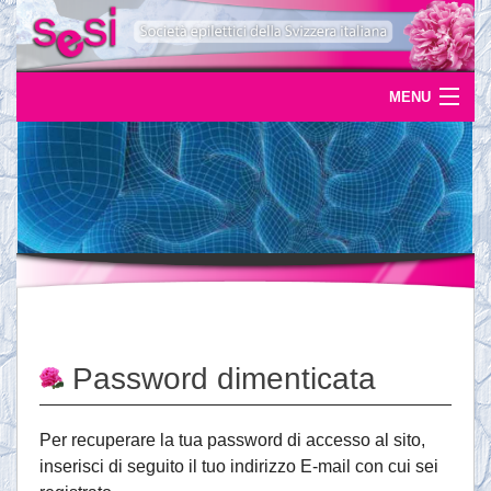
MENU
Home
Uscite
Eventi
News
L'epilessia
Password dimenticata
Servizi
Documentazione
Per recuperare la tua password di accesso al sito,
inserisci di seguito il tuo indirizzo E-mail con cui sei
Ordinazioni