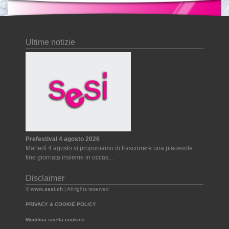
Ultime notizie
Prefestival 4 agosto 2026
Martedì 4 agosto vi proponiamo di trascorrere una piacevole
fine giornata insieme in occas...
Disclaimer
©
www.sesi.ch
| All rights reserved
PRIVACY & COOKIE POLICY
Modifica scelta cookies