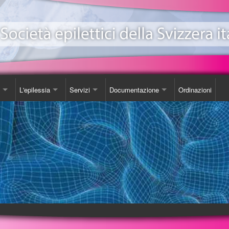
L'epilessia
Servizi
Documentazione
Ordinazioni
ionale Epilessia
nicazioni
Come Comportarsi
Consulenza
Libro
e
da
Luoghi d'incontro
Studi
one EeXpPiO
izione sull'epilessia
Biblioteca
DVD
a'
Videoteca
Opuscoli
Carta SOS
Ordinazioni