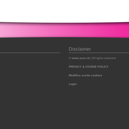
Disclaimer
©
www.sesi.ch
| All rights reserved
PRIVACY & COOKIE POLICY
Modifica scelta cookies
Login