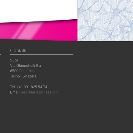
Contatti
SESI
Via Ghiringhelli 6 a
6500 Bellinzona
Ticino | Svizzera
Tel. +41 091 825 54 74
Email:
segretariato@sesi.ch