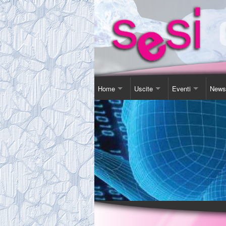
Home
Uscite
Eventi
News
Contatti
Corso Soggiorno
Giornata Inter-Naz
Comu
Chi Siamo
Gita Autunnale
Corsi e conferenz
Agen
Comitato
Incontri in Piscina
Video Presentazi
Espos
Tassa Sociale
Altro
Sensibilizzazione
Novit
Statuto
Teatro
Links