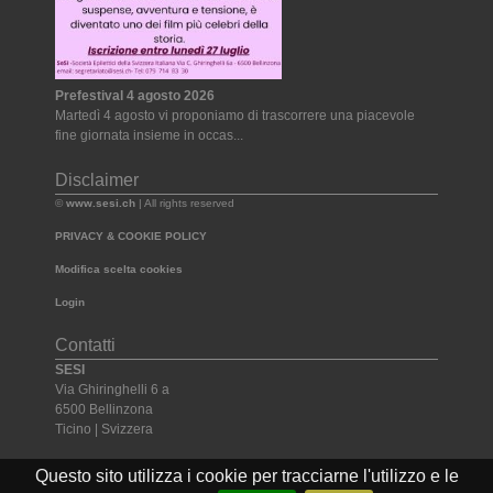
Prefestival 4 agosto 2026
Martedì 4 agosto vi proponiamo di trascorrere una piacevole
fine giornata insieme in occas...
Disclaimer
©
www.sesi.ch
| All rights reserved
PRIVACY & COOKIE POLICY
Modifica scelta cookies
Login
Contatti
SESI
Via Ghiringhelli 6 a
6500 Bellinzona
Ticino | Svizzera
Tel. +41 091 825 54 74
Questo sito utilizza i cookie per tracciarne l'utilizzo e le
Email:
segretariato@sesi.ch