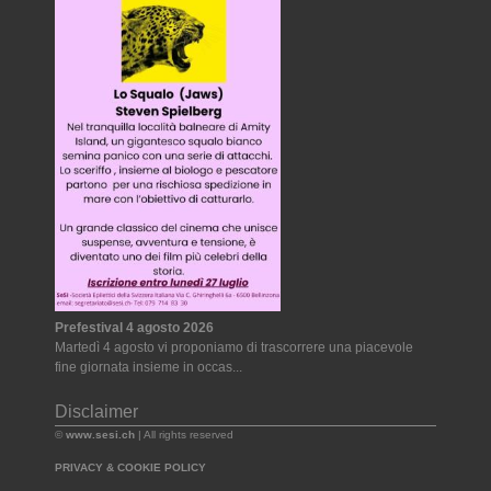
Prefestival 4 agosto 2026
Martedì 4 agosto vi proponiamo di trascorrere una piacevole
fine giornata insieme in occas...
Disclaimer
©
www.sesi.ch
| All rights reserved
PRIVACY & COOKIE POLICY