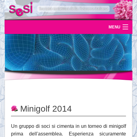
MENU
Home
Uscite
Eventi
News
L'epilessia
Minigolf 2014
Servizi
Documentazione
Un gruppo di soci si cimenta in un torneo di minigolf
prima dell'assemblea. Esperienza sicuramente
Ordinazioni