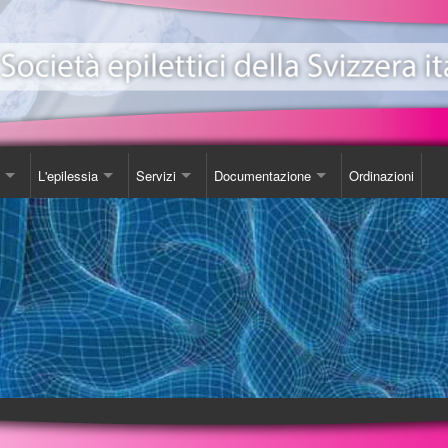
L'epilessia
Servizi
Documentazione
Ordinazioni
ionale Epilessia
nicazioni
Come Comportarsi
Consulenza
Libro
e
da
Luoghi d'incontro
Studi
one EeXpPiO
izione sull'epilessia
Biblioteca
DVD
a'
Videoteca
Opuscoli
Carta SOS
Ordinazioni