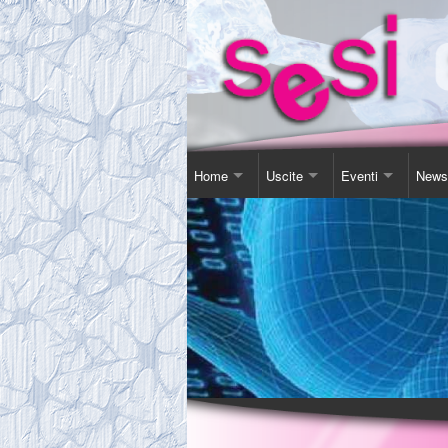
Home
Uscite
Eventi
News
Contatti
Corso Soggiorno
Giornata Inter-Naz
Comu
Chi Siamo
Gita Autunnale
Corsi e conferenz
Agen
Comitato
Incontri in Piscina
Video Presentazi
Espos
Tassa Sociale
Altro
Sensibilizzazione
Novit
Statuto
Teatro
Links