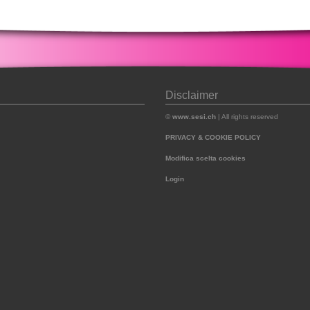
Disclaimer
©
www.sesi.ch
| All rights reserved
PRIVACY & COOKIE POLICY
Modifica scelta cookies
Login