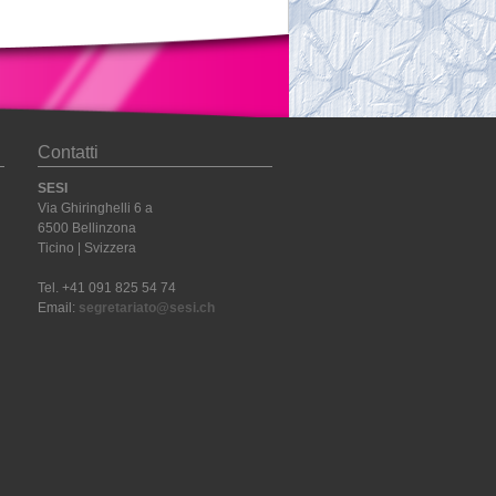
Contatti
SESI
Via Ghiringhelli 6 a
6500 Bellinzona
Ticino | Svizzera
Tel. +41 091 825 54 74
Email:
segretariato@sesi.ch