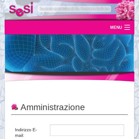
MENU
Home
Uscite
Eventi
News
L'epilessia
Amministrazione
Servizi
Documentazione
Indirizzo E-
mail:
Ordinazioni