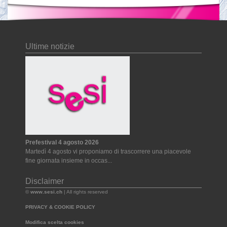
Ultime notizie
Prefestival 4 agosto 2026
Martedì 4 agosto vi proponiamo di trascorrere una piacevole
fine giornata insieme in occas...
Disclaimer
©
www.sesi.ch
| All rights reserved
PRIVACY & COOKIE POLICY
Modifica scelta cookies