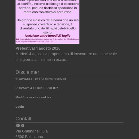
Prefestival 4 agosto 2026
Martedì 4 agosto vi proponiamo di trascorrere una piacevole
fine giornata insieme in occas...
Disclaimer
©
www.sesi.ch
| All rights reserved
PRIVACY & COOKIE POLICY
Modifica scelta cookies
Login
Contatti
SESI
Via Ghiringhelli 6 a
6500 Bellinzona