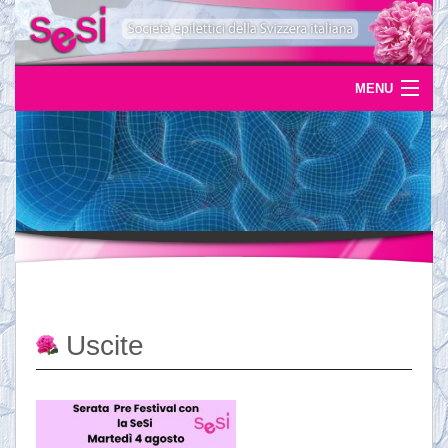
MENU
Home
Uscite
Eventi
News
L'epilessia
Uscite
Servizi
Documentazione
Ordinazioni