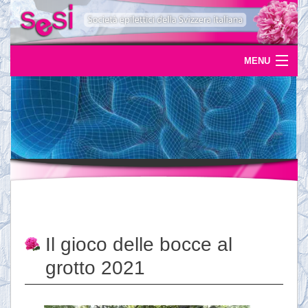
MENU
Home
Uscite
Eventi
News
L'epilessia
Il gioco delle bocce al
Servizi
grotto 2021
Documentazione
Ordinazioni