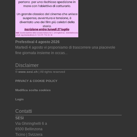
Prefestival 4 agosto 2026
Martedì 4 agosto vi proponiamo di trascorrere una piacevole
fine giornata insieme in occas...
Disclaimer
©
www.sesi.ch
| All rights reserved
PRIVACY & COOKIE POLICY
Modifica scelta cookies
Login
Contatti
SESI
Via Ghiringhelli 6 a
6500 Bellinzona
Ticino | Svizzera