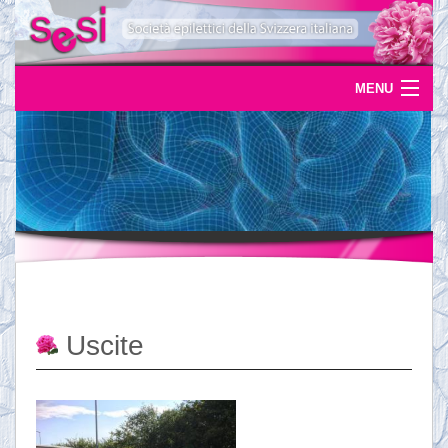
MENU
Home
Uscite
Eventi
News
L'epilessia
Uscite
Servizi
Documentazione
Ordinazioni