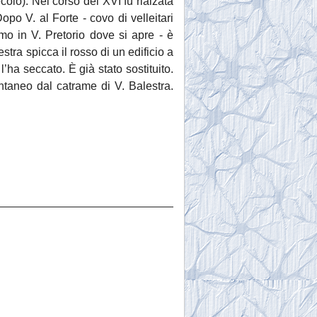
ecolo). Nel corso del XVI fu rialzata
opo V. al Forte - covo di velleitari
amo in V. Pretorio dove si apre - è
stra spicca il rosso di un edificio a
l’ha seccato. È già stato sostituito.
ntaneo dal catrame di V. Balestra.