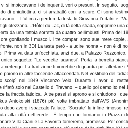
 vi si impiccavano i delinquenti, veri o presunti. In seguito, l
o di ghigliottina, ci si arrabattò con la scure. Ci sono testi
vano… L’ultima a perdere la testa fu Giovanna l’urlatrice. ”Via!
tigli olezzano. L’Hôtel du Lac, di là della strada, sopprime una
operta da una tettoia sorretta da quattro bellimbusti. Prima del 
 e ore gonfiando i muscoli. I tre compari sono sue mere copie
 fronte, non in 3D! La testa però - a udire nonna – non è di non
 Prima va data un’occhiata, anzi due, a Palazzo Rezzonico. Q
 unico soggetto: “‘Le vedette luganesi”. Porta la berretta bian
camerlengo. La tradizione li vorrebbe di guardia per allertare i 
due paiono in altre faccende affaccendati. Nel vestibolo dell’ad
o scolpì nel 1849 Vincenzo Vela. Durante i lavori di resta
 rifiatò solo nel Castello di Trevano – quello poi demolito nel 19
e la freccia fatidica. A tre passi si aprono e si chiudono i due
kus Antokolski (1876) più volte imbrattato dall'AVS (Anoni
 dopo avergli spaccato l'alluce. “Socrate” fu infine rimosso, 
duta alla città dell’erede. È tempo che torniamo in Piazza de
ionare Villa Ciani e La Favorita torneremo, promesso. Per conclu