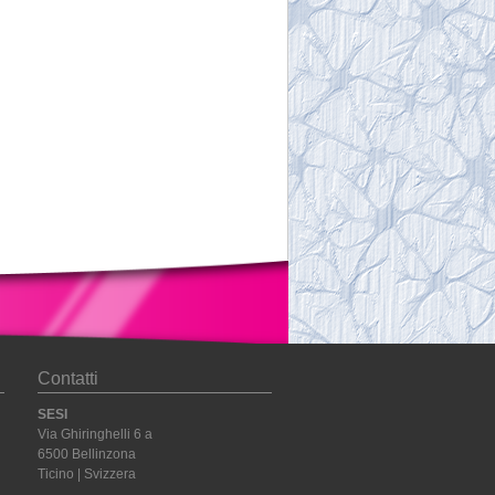
Contatti
SESI
Via Ghiringhelli 6 a
6500 Bellinzona
Ticino | Svizzera