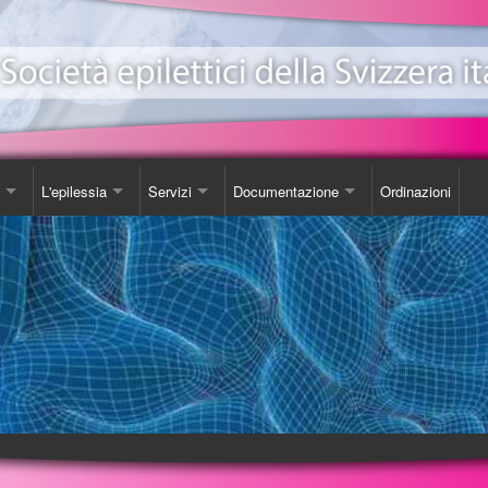
L'epilessia
Servizi
Documentazione
Ordinazioni
ionale Epilessia
nicazioni
Come Comportarsi
Consulenza
Libro
e
da
Luoghi d'incontro
Studi
one EeXpPiO
izione sull'epilessia
Biblioteca
DVD
a'
Videoteca
Opuscoli
Carta SOS
Ordinazioni