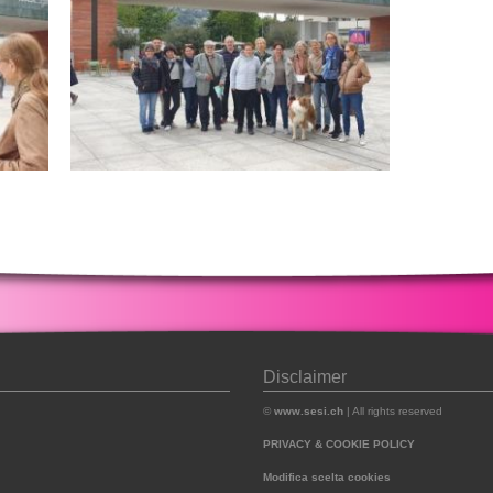
Disclaimer
©
www.sesi.ch
| All rights reserved
PRIVACY & COOKIE POLICY
Modifica scelta cookies