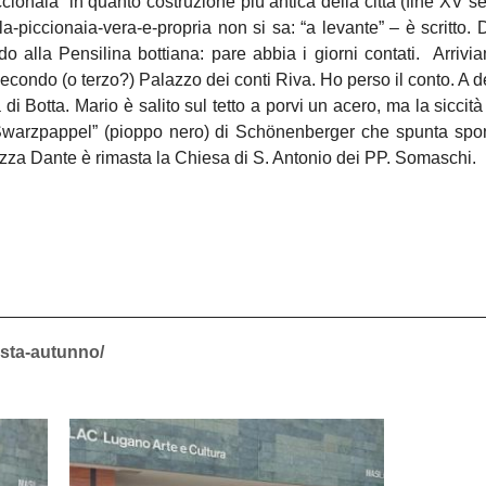
ccionaia” in quanto costruzione più antica della città (fine XV s
-piccionaia-vera-e-propria non si sa: “a levante” – è scritto. D
do alla Pensilina bottiana: pare abbia i giorni contati. Arrivi
econdo (o terzo?) Palazzo dei conti Riva. Ho perso il conto. A de
 di Botta. Mario è salito sul tetto a porvi un acero, ma la siccità 
 “Swarzpappel” (pioppo nero) di Schönenberger che spunta spo
azza Dante è rimasta la Chiesa di S. Antonio dei PP. Somaschi.
festa-autunno/