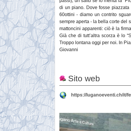
passi), un salto se lo merita la “Pi
di un piano. Dove fosse piazzata la
60ottini - diamo un contrito sguar
sempre aperta - la bella corte del s
mattoncini apparenti: ciò è la firma
Già che di tutt’altra scorza è lo
Troppo lontana oggi per noi. In Pi
Giovanni
Sito web
https://luganoeventi.ch/it/