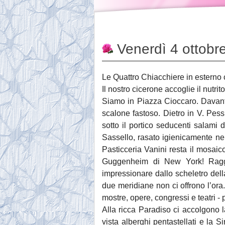
Venerdì 4 ottobr
Le Quattro Chiacchiere in esterno c
Il nostro cicerone accoglie il nutrito
Siamo in Piazza Cioccaro. Davanti 
scalone fastoso. Dietro in V. Pes
sotto il portico seducenti salami 
Sassello, rasato igienicamente nel 
Pasticceria Vanini resta il mosaico
Guggenheim di New York! Raggiu
impressionare dallo scheletro del
due meridiane non ci offrono l’ora.
mostre, opere, congressi e teatri - 
Alla ricca Paradiso ci accolgono
vista alberghi pentastellati e la 