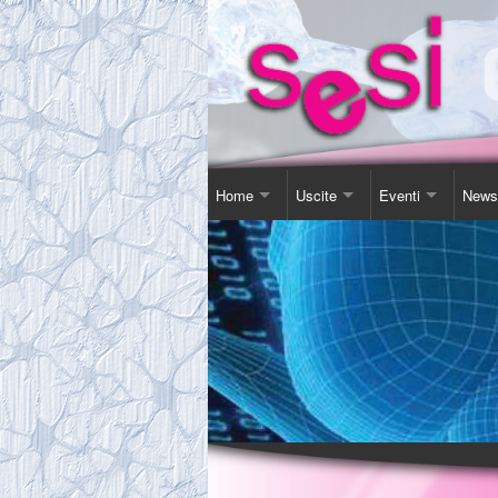
Home
Uscite
Eventi
News
Contatti
Corso Soggiorno
Giornata Inter-Naz
Comu
Chi Siamo
Gita Autunnale
Corsi e conferenz
Agen
Comitato
Incontri in Piscina
Video Presentazi
Espos
Tassa Sociale
Altro
Sensibilizzazione
Novit
Statuto
Teatro
Links