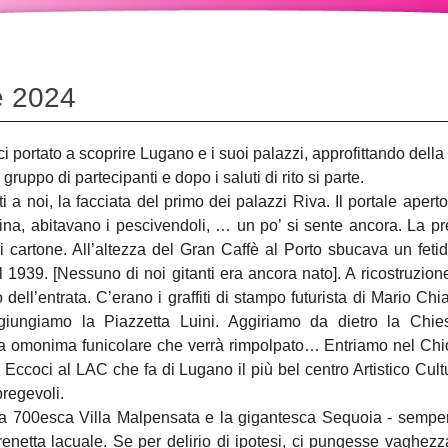
e 2024
i portato a scoprire Lugano e i suoi palazzi, approfittando dell
 gruppo di partecipanti e dopo i saluti di rito si parte.
a noi, la facciata del primo dei palazzi Riva. Il portale apert
sina, abitavano i pescivendoli, … un po’ si sente ancora. La
di cartone. All’altezza del Gran Caffè al Porto sbucava un fet
1939. [Nessuno di noi gitanti era ancora nato]. A ricostruzione 
 dell’entrata. C’erano i graffiti di stampo futurista di Mario Chi
ngiamo la Piazzetta Luini. Aggiriamo da dietro la Chies
la omonima funicolare che verrà rimpolpato… Entriamo nel Chiost
 Eccoci al LAC che fa di Lugano il più bel centro Artistico Cultur
pregevoli.
 la 700esca Villa Malpensata e la gigantesca Sequoia - semper
Sirenetta lacuale. Se per delirio di ipotesi, ci pungesse vaghe