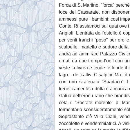
Forca di S. Martino, “forca” perché
foce del Cassarate, non disponend
ammessi pure i bambini: così impara
Conte. Rilassiamoci sul quai ove i 
Angioli. L’entrata dell’ostello è c
per venti franchi “posò” per ore
scalpello, martello e sudore della
andrà ad ammirare Palazzo Civico.
ornati da due trompe-l’oeil con un
veste la livrea e tende le tende il 
lago – dei cattivi Cisalpini. Ma i 
con uno scatenato “Spartaco”
.
L
freneticamente a dritta e a manca e
statua dell'eroe urano che brandisc
cela il “Socrate morente” di Mar
tormentarlo sconsideratamente solo
Soprastante c’è Villa Ciani, ven
zoccolette e vendemmiatrici. A vis