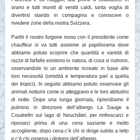
orario e tutti muniti di vestiti caldi, tanta voglia di
divertirsi stando in compagnia e conoscere o
rivedere zone della nostra Svizzera.
Partiti il nostro furgone rosso con il presidente come
chauffeur si va tutti assieme al papillorama dove
abbiamo potuto scoprire che quantità e varietà di
razze di farfalle esistono in natura, di cosa si nutrono,
osservandole in un ambiente ricreato in base alle
loro necessità (umidità e temperatura pari a quella
dei tropici). In seguito abbiamo potuto osservare gli
animali notturni come si atteggiano e le loro abitudini
di notte. Dopo una lunga giornata, riprendiamo il
pulmino in direzione dell’albergo La Sauge a
Coudrefin sul lago di Neuchâtel, per rinfrescarci e
riposarci prima di una cena saziante e molto
accogliente, dopo cena c’è chi si dirige subito a letto
e c’è chi osserva i dintorni dell’albergo.