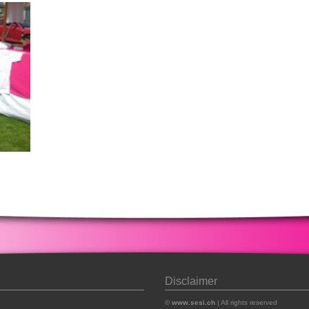
Disclaimer
©
www.sesi.ch
| All rights reserved