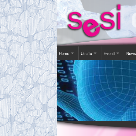
Home
Uscite
Eventi
News
Contatti
Corso Soggiorno
Giornata Inter-Naz
Comu
Chi Siamo
Gita Autunnale
Corsi e conferenz
Agen
Comitato
Incontri in Piscina
Video Presentazi
Espos
Tassa Sociale
Altro
Sensibilizzazione
Novit
Statuto
Teatro
Links