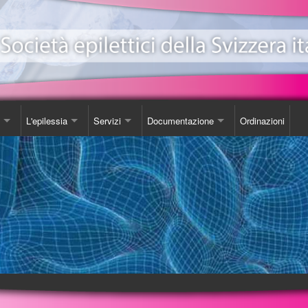
L'epilessia
Servizi
Documentazione
Ordinazioni
ionale Epilessia
nicazioni
Come Comportarsi
Consulenza
Libro
e
da
Luoghi d'incontro
Studi
one EeXpPiO
izione sull'epilessia
Biblioteca
DVD
a'
Videoteca
Opuscoli
Carta SOS
Ordinazioni