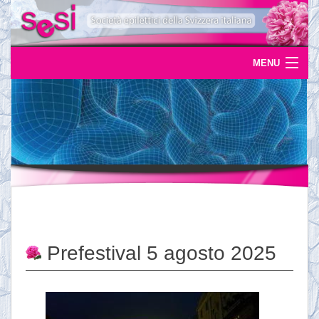
MENU
Home
Uscite
Eventi
News
L'epilessia
Prefestival 5 agosto 2025
Servizi
Documentazione
Ordinazioni