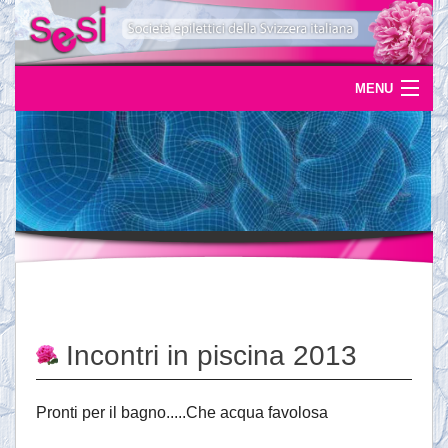
MENU
Home
Uscite
Eventi
News
L'epilessia
Incontri in piscina 2013
Servizi
Documentazione
Pronti per il bagno.....Che acqua favolosa
Ordinazioni