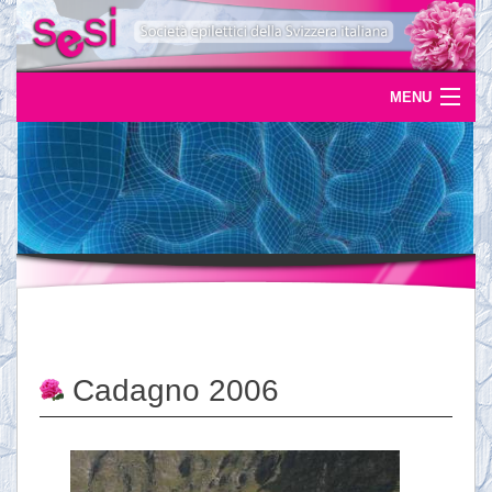
MENU
Home
Uscite
Eventi
News
L'epilessia
Cadagno 2006
Servizi
Documentazione
Ordinazioni