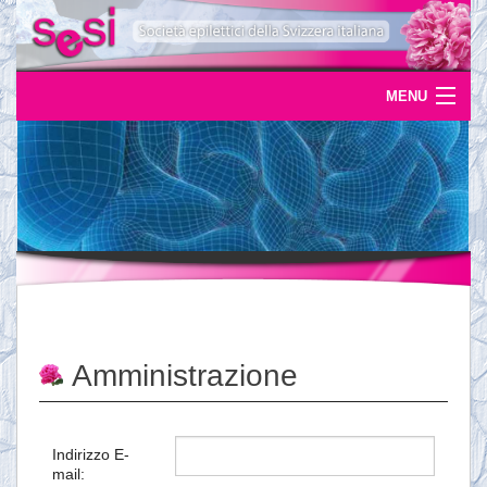
MENU
Home
Uscite
Eventi
News
L'epilessia
Amministrazione
Servizi
Documentazione
Indirizzo E-
mail:
Ordinazioni