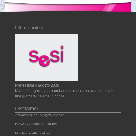
Ultime notizie
Prefestival 4 agosto 2026
Martedì 4 agosto vi proponiamo di trascorrere una piacevole
fine giornata insieme in occas...
Disclaimer
©
www.sesi.ch
| All rights reserved
PRIVACY & COOKIE POLICY
Modifica scelta cookies